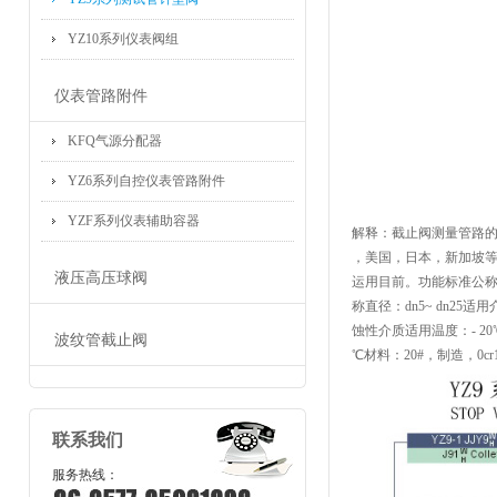
YZ10系列仪表阀组
仪表管路附件
KFQ气源分配器
YZ6系列自控仪表管路附件
YZF系列仪表辅助容器
解释：截止阀测量管路
，美国，日本，新加坡
液压高压球阀
运用目前。功能标准公称压力：p
称直径：dn5~ dn2
蚀性介质适用温度：- 20℃~4
波纹管截止阀
℃材料：20#，制造，0cr18ni
联系我们
服务热线：