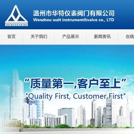
首页
关于我们
产品展示
新闻资讯
在线