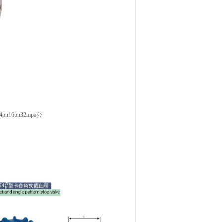
16pn32mpa公