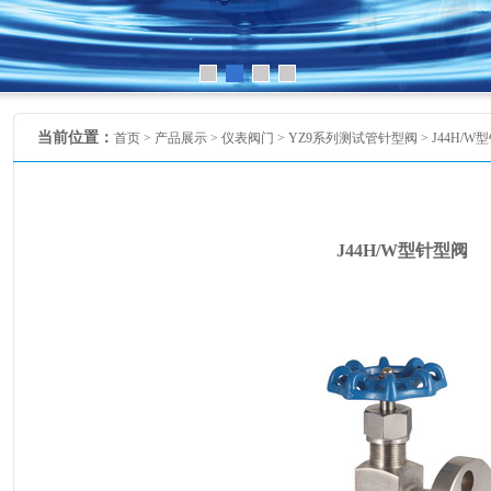
当前位置：
首页 >
产品展示
>
仪表阀门
>
YZ9系列测试管针型阀
> J44H/
J44H/W型针型阀