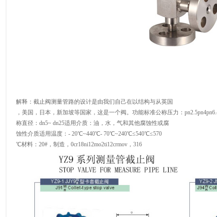
解释：截止阀测量管路的设计是由我们自己在以结构与从英国
，美国，日本，新加坡等国家，这是一个阀。功能标准公称压力：pn2.5pn4pn6.4pn
称直径：dn5~ dn25适用介质：油，水，气和其他腐蚀性或腐
蚀性介质适用温度：- 20℃~440℃- 70℃~240℃≤540℃≤570
℃材料：20#，制造，0cr18ni12mo2ti12crmov，316